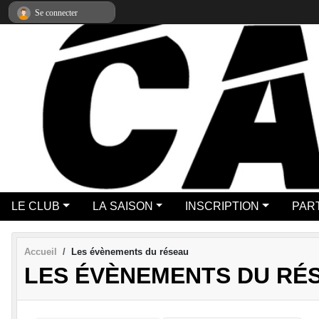
Panneau de gestion des cookies
Se connecter
LE CLUB
LA SAISON
INSCRIPTION
PAR
Accueil
Les évènements du réseau
LES ÉVÈNEMENTS DU RÉ