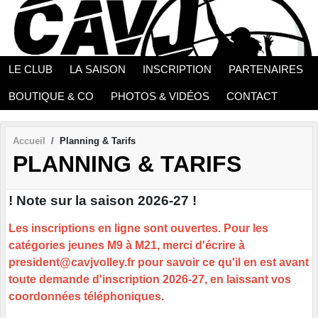
Panneau de gestion des cookies
LE CLUB
LA SAISON
INSCRIPTION
PARTENAIRES
BOUTIQUE & CO
PHOTOS & VIDÉOS
CONTACT
Accueil
Planning & Tarifs
PLANNING & TARIFS
! Note sur la saison 2026-27 !
Les inscriptions en ligne sont ouvertes. Pour les
catégories jeunes M9 à M21, merci d'écrire à
president@cavjvolley.fr
pour savoir ce qu'il en est avant
toute demande d'inscription 2026-27, en laissant vos
coordonnées téléphoniques.